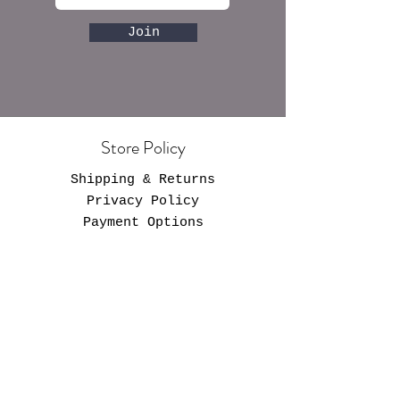
Join
Store Policy
Shipping & Returns
Privacy Policy
Payment Options
Create. Hobby Sewing Studio
Hours
Visits by appointment only